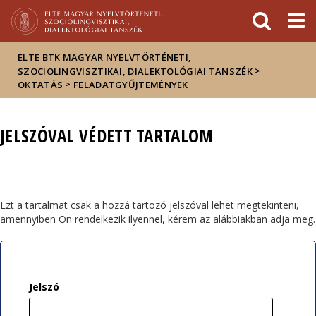
Események
ELTE a
Hírek
sajtóban
ELTE BTK MAGYAR NYELVTÖRTÉNETI,
>
SZOCIOLINGVISZTIKAI, DIALEKTOLÓGIAI TANSZÉK
>
OKTATÁS
FELADATGYŰJTEMÉNYEK
JELSZÓVAL VÉDETT TARTALOM
Ezt a tartalmat csak a hozzá tartozó jelszóval lehet megtekinteni,
amennyiben Ön rendelkezik ilyennel, kérem az alábbiakban adja meg.
Jelszó