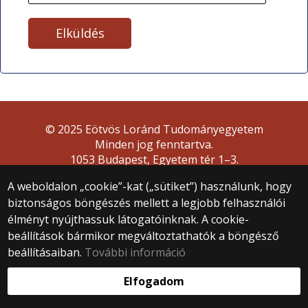
© 2025 Eötvös Loránd Tudományegyetem
Minden jog fenntartva.
1053 Budapest, Egyetem tér 1–3.
Központi telefonszám: +36 1 411 6500
A weboldalon „cookie”-kat („sütiket”) használunk, hogy
Webfejlesztés:
biztonságos böngészés mellett a legjobb felhasználói
élményt nyújthassuk látogatóinknak. A cookie-
beállítások bármikor megváltoztathatók a böngésző
beállításaiban.
További információ
Elfogadom